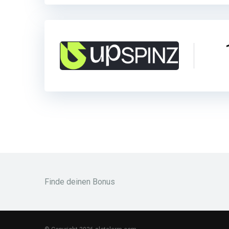
Finde deinen Bonus