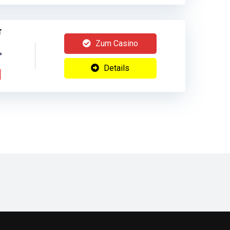
Zum Casino
Details