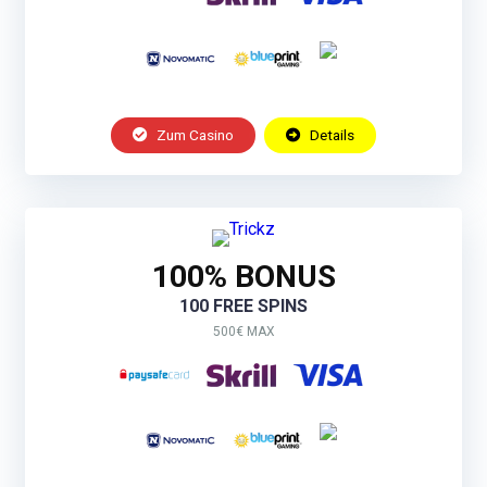
Zum Casino
Details
100% BONUS
100 FREE SPINS
500€ MAX