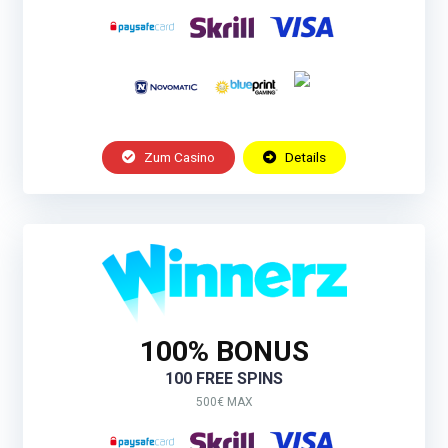
Zum Casino
Details
100% BONUS
100 FREE SPINS
500€ MAX