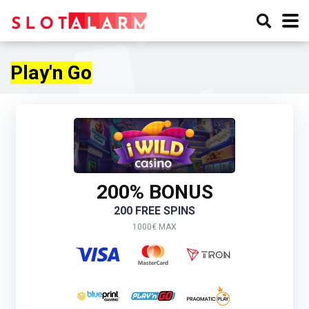
Play'n Go
200% BONUS
200 FREE SPINS
1000€ MAX