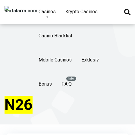
Casinos
Krypto Casinos
Casino Blacklist
Mobile Casinos
Exklusiv
Bonus
F.A.Q
N26