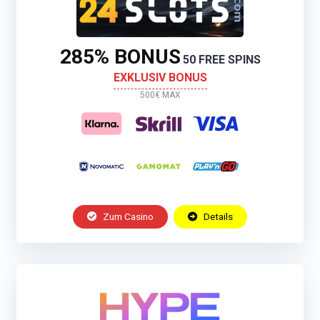
285% BONUS
50 FREE SPINS
EXKLUSIV BONUS
500€ MAX
Zum Casino
Details