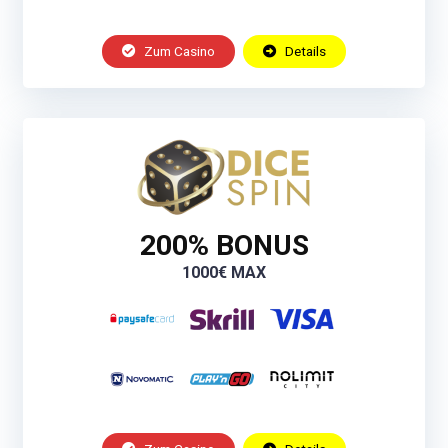
Zum Casino
Details
200% BONUS
1000€ MAX