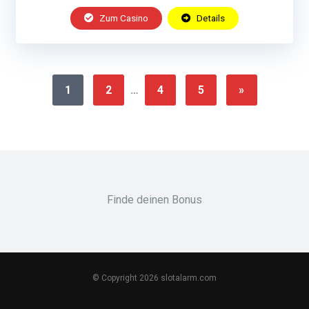
Zum Casino
Details
1
2
…
4
5
»
Finde deinen Bonus
© Copyright 2026 slotalarm.com