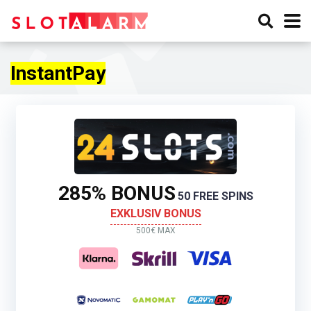
InstantPay
285% BONUS
50 FREE SPINS
EXKLUSIV BONUS
500€ MAX