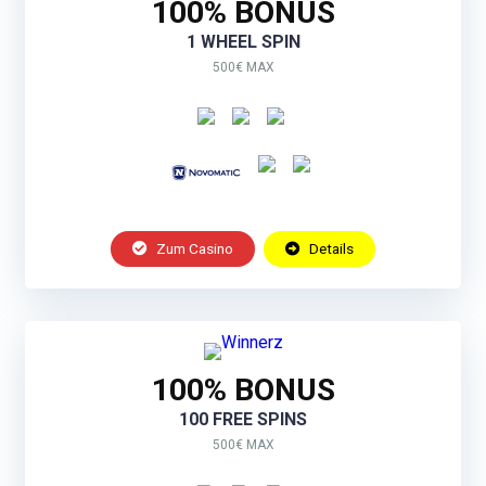
100% BONUS
1 WHEEL SPIN
500€ MAX
Zum Casino
Details
100% BONUS
100 FREE SPINS
500€ MAX