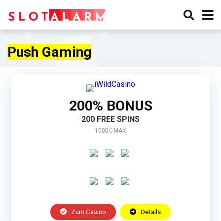
Push Gaming
200% BONUS
200 FREE SPINS
1000€ MAX
Zum Casino
Details