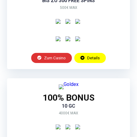
BIS ZU 300 FREE SPINS
500€ MAX
Zum Casino
Details
100% BONUS
10 GC
4000€ MAX