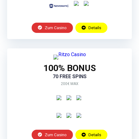
Zum Casino
Details
100% BONUS
70 FREE SPINS
200€ MAX
Zum Casino
Details