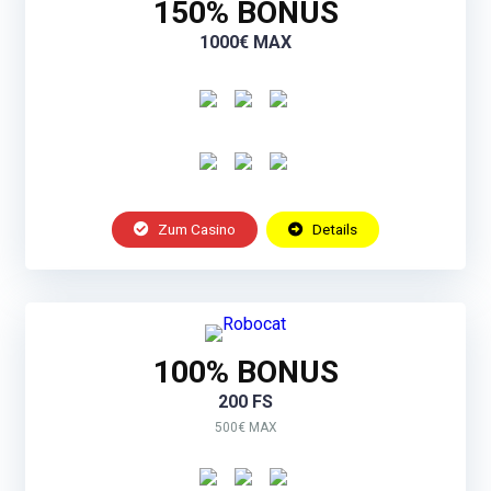
150% BONUS
1000€ MAX
Zum Casino
Details
100% BONUS
200 FS
500€ MAX