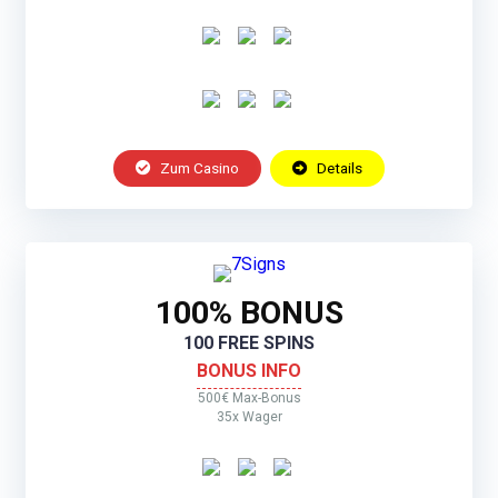
Zum Casino
Details
100% BONUS
100 FREE SPINS
BONUS INFO
500€ Max-Bonus
35x Wager