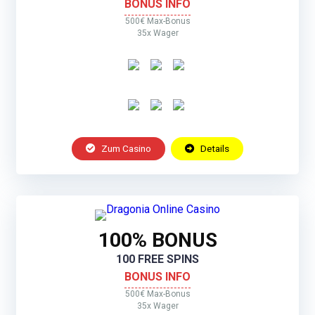
BONUS INFO
500€ Max-Bonus
35x Wager
Zum Casino
Details
100% BONUS
100 FREE SPINS
BONUS INFO
500€ Max-Bonus
35x Wager