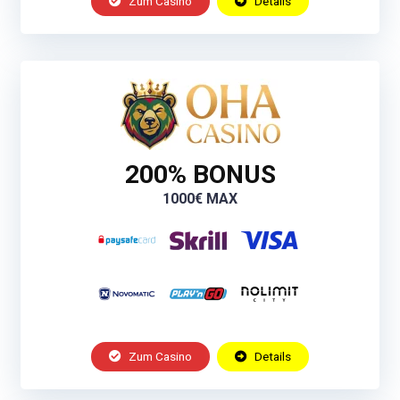
Zum Casino
Details
200% BONUS
1000€ MAX
Zum Casino
Details