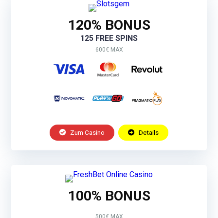
120% BONUS
125 FREE SPINS
600€ MAX
Zum Casino
Details
100% BONUS
500€ MAX