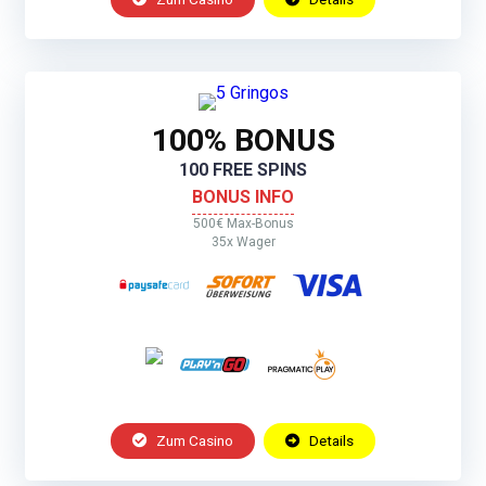
100% BONUS
100 FREE SPINS
BONUS INFO
500€ Max-Bonus
35x Wager
Zum Casino
Details