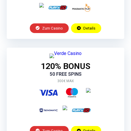
Zum Casino
Details
120% BONUS
50 FREE SPINS
300€ MAX
Zum Casino
Details