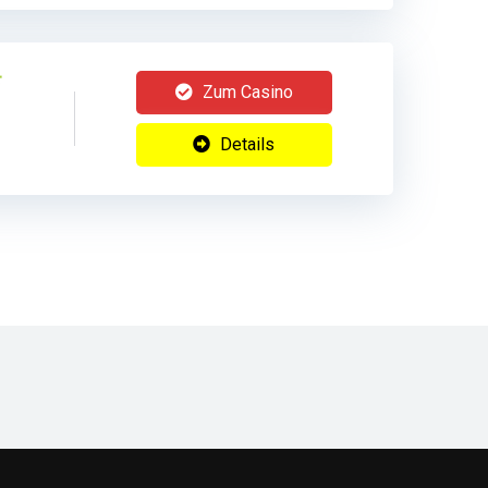
Zum Casino
Details