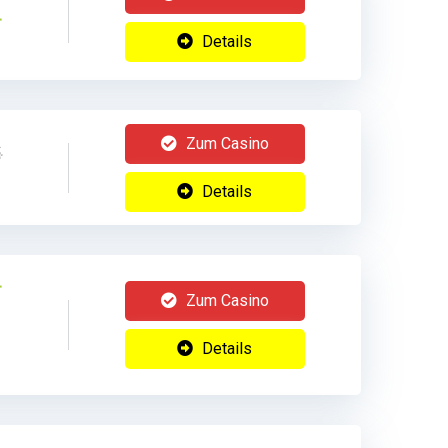
Details
Zum Casino
Details
Zum Casino
Details