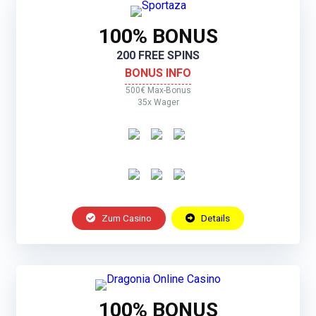
100% BONUS
200 FREE SPINS
BONUS INFO
500€ Max-Bonus
35x Wager
Zum Casino
Details
100% BONUS