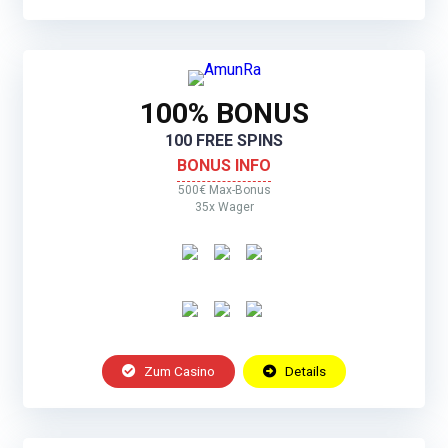
100% BONUS
100 FREE SPINS
BONUS INFO
500€ Max-Bonus
35x Wager
Zum Casino
Details