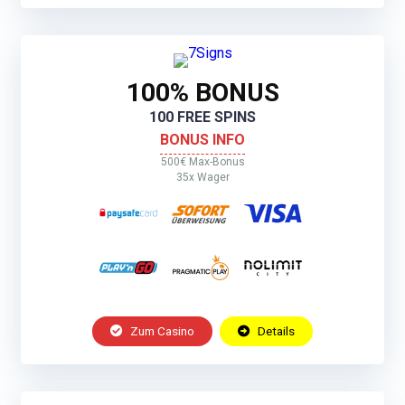
100% BONUS
100 FREE SPINS
BONUS INFO
500€ Max-Bonus
35x Wager
Zum Casino
Details