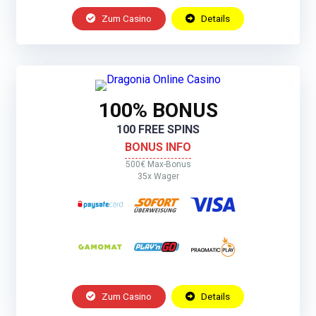
Zum Casino
Details
100% BONUS
100 FREE SPINS
BONUS INFO
500€ Max-Bonus
35x Wager
Zum Casino
Details