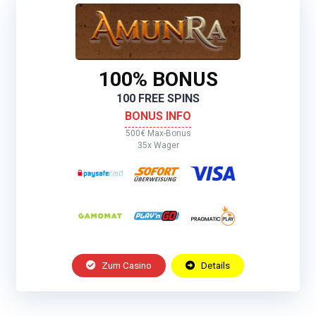
100% BONUS
100 FREE SPINS
BONUS INFO
500€ Max-Bonus
35x Wager
Zum Casino
Details