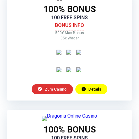
100% BONUS
100 FREE SPINS
BONUS INFO
500€ Max-Bonus
35x Wager
Zum Casino
Details
100% BONUS
100 FREE SPINS