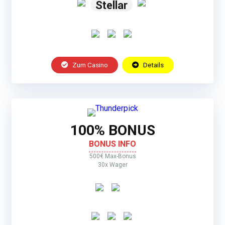
Stellar
Zum Casino
Details
100% BONUS
BONUS INFO
500€ Max-Bonus
30x Wager