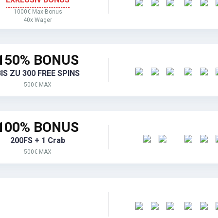
1000€ Max-Bonus
40x Wager
150% BONUS
IS ZU 300 FREE SPINS
500€ MAX
100% BONUS
200FS + 1 Crab
500€ MAX