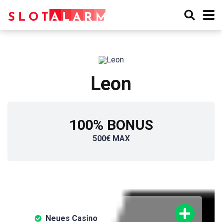
Leon
100% BONUS
500€ MAX
Neues Casino