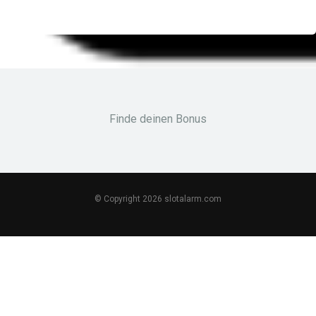
Finde deinen Bonus
© Copyright 2026 slotalarm.com